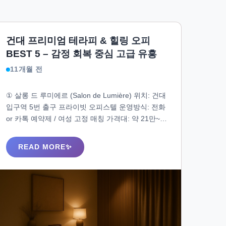
건대 프리미엄 테라피 & 힐링 오피
BEST 5 – 감정 회복 중심 고급 유흥
11개월 전
① 살롱 드 루미에르 (Salon de Lumière) 위치: 건대
입구역 5번 출구 프라이빗 오피스텔 운영방식: 전화
or 카톡 예약제 / 여성 고정 매칭 가격대: 약 21만~25
만 💡 특징 실내는 우드톤 + 무드조명 + 커스텀 아로
마 디퓨저 도우미는 20대 후반 중심 / 대화 능력 매우
READ MORE
뛰어남 1시간 20분 기준 / 공감형 대화 + 마일드한
터치 테라피