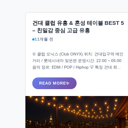
건대 클럽 유흥 & 혼성 테이블 BEST 5
– 친밀감 중심 고급 유흥
11개월 전
① 클럽 오닉스 (Club ONYX) 위치: 건대입구역 메인
거리 / 롯데시네마 맞은편 운영시간: 22:00 ~ 05:00
음악 장르: EDM / POP / Hiphop 💡 특징 건대 최대
규모 클럽 / 외국인+한국인 혼성 비율 높음 테이블
바잉 후 여성 합석 가능 / 매니저 배정 있음 젊고 감
READ MORE
성적인 분위기 / 무리 없는 대화형 연결 흐름