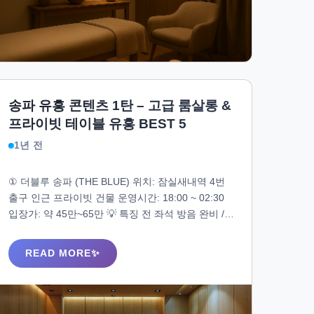
송파 유흥 콘텐츠 1탄 – 고급 룸살롱 &
프라이빗 테이블 유흥 BEST 5
1년 전
① 더블루 송파 (THE BLUE) 위치: 잠실새내역 4번
출구 인근 프라이빗 건물 운영시간: 18:00 ~ 02:30
입장가: 약 45만~65만 💡 특징 전 좌석 방음 완비 /
외부 노출 없는 엘리베이터 입장 도우미는 20대 후
반~30대 초 / 매너 중심 실내는 다크톤+고급 오크 원
READ MORE
목 인테리어