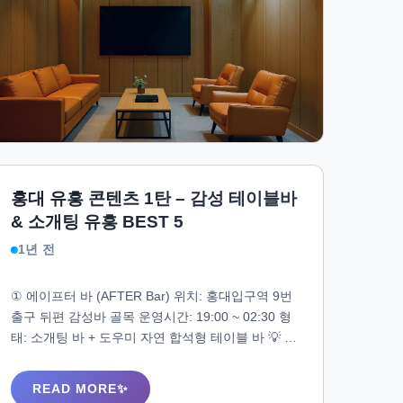
홍대 유흥 콘텐츠 1탄 – 감성 테이블바
& 소개팅 유흥 BEST 5
1년 전
① 에이프터 바 (AFTER Bar) 위치: 홍대입구역 9번
출구 뒤편 감성바 골목 운영시간: 19:00 ~ 02:30 형
태: 소개팅 바 + 도우미 자연 합석형 테이블 바 💡 특
징 입장 시 성향 기반으로 여성 매칭 / 대화 유도형
조명과 음악이 부드럽고, 좌석 간격 넓음 도우미는
READ MORE
20대 초~중반 위주 / 매너형 응대