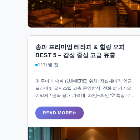
송파 프리미엄 테라피 & 힐링 오피
BEST 5 – 감성 중심 고급 유흥
11개월 전
① 루미에 송파 (LUMIERE) 위치: 잠실새내역 인근
프라이빗 오피스텔 고층 운영방식: 전화 or 카카오
예약제 / 단독 응대 가격대: 22만~26만 💡 특징 무드
조명 + 조용한 재즈 + 아로마 중심 구성 도우미는 정
서 공감에 집중된 응대 훈련 완료 커피 또는 차 제공
READ MORE
후 대화+바디 힐링 유도