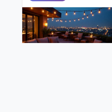
<
1
2
3
4
5
6
22
23
24
25
26
27
43
44
45
4