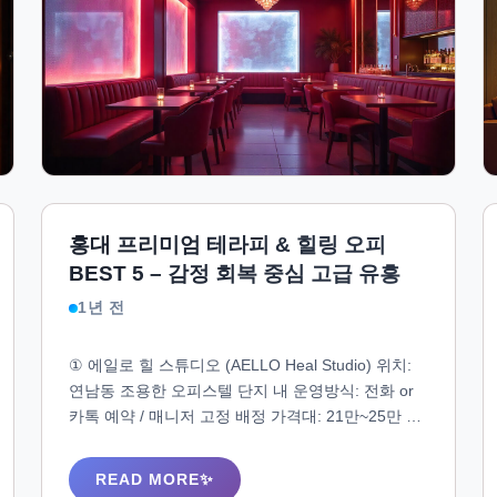
홍대 프리미엄 테라피 & 힐링 오피
BEST 5 – 감정 회복 중심 고급 유흥
1년 전
① 에일로 힐 스튜디오 (AELLO Heal Studio) 위치:
연남동 조용한 오피스텔 단지 내 운영방식: 전화 or
카톡 예약 / 매니저 고정 배정 가격대: 21만~25만 💡
특징 내부 인테리어는 밝은 우드톤 + 무드등 + 심리
안정 컬러 도우미는 감정 대화 훈련된 20대 후반 여
READ MORE
성층 차분한 티 제공 + 조용한 음악 + 손 마사지 포함