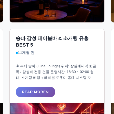
송파 감성 테이블바 & 소개팅 유흥
BEST 5
11개월 전
① 루체 송파 (Luce Lounge) 위치: 잠실새내역 뒷골
목 / 감성바 전용 건물 운영시간: 18:30 ~ 02:00 형
태: 소개팅 매칭 + 테이블 도우미 응대 시스템 💡 특
징 입장 시 간단한 성향 확인 → 도우미 1:1 배정 와
인 + 위스키 위주 음료 / 바잉 없이 대화 중심 여성층
READ MORE
은 매너 + 감성 소통 우선순위