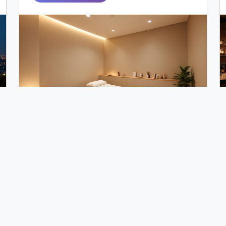
7
8
9
10
11
12
13
14
15
28
29
30
31
32
33
34
35
36
6
47
48
49
50
51
52
53
54