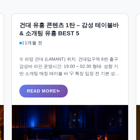
건대 유흥 콘텐츠 1탄 – 감성 테이블바
& 소개팅 유흥 BEST 5
11개월 전
① 라망 건대 (LAMANT) 위치: 건대입구역 6번 출구
감성바 라인 운영시간: 19:00 ~ 02:30 형태: 성향 기
반 소개팅 매칭 테이블 바 💡 특징 입장 전 기본 성향
조사 → 도우미 1:1 배정 바잉 없음 / 대화와 공감 중
심 여성층은 20대 중후반 / 조용한 응대 스타일
READ MORE