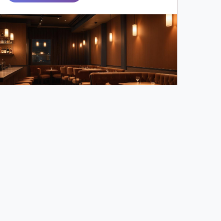
16
17
18
19
20
21
37
38
39
40
41
42
55
56
57
>