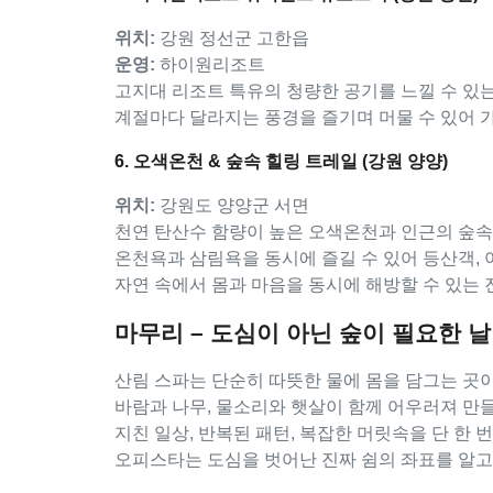
위치:
강원 정선군 고한읍
운영:
하이원리조트
고지대 리조트 특유의 청량한 공기를 느낄 수 있
계절마다 달라지는 풍경을 즐기며 머물 수 있어 
6. 오색온천 & 숲속 힐링 트레일 (강원 양양)
위치:
강원도 양양군 서면
천연 탄산수 함량이 높은 오색온천과 인근의 숲속
온천욕과 삼림욕을 동시에 즐길 수 있어 등산객,
자연 속에서 몸과 마음을 동시에 해방할 수 있는
마무리 – 도심이 아닌 숲이 필요한 날
산림 스파는 단순히 따뜻한 물에 몸을 담그는 곳이
바람과 나무, 물소리와 햇살이 함께 어우러져 만
지친 일상, 반복된 패턴, 복잡한 머릿속을 단 한 번
오피스타는 도심을 벗어난 진짜 쉼의 좌표를 알고
오늘 하루는 조금 멀리 가도 괜찮습니다. 숲에서