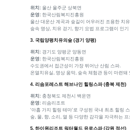
위치:
울산 울주군 상북면
운영:
한국산림복지진흥원
울산 대운산 계곡과 숲길이 어우러진 조용한 치유
숲속 명상, 치유 걷기, 향기 요법 프로그램이 인
3. 국립양평치유의숲 (경기 양평)
위치:
경기도 양평군 양동면
운영:
한국산림복지진흥원
수도권에서 접근성이 가장 뛰어난 산림 스파.
온열치유실, 명상 움막, 숲속 체험관 등이 마련돼
4. 리솜포레스트 해브나인 힐링스파 (충북 제천)
위치:
충청북도 제천시 백운면
운영:
리솜리조트
‘아홉 가지 힐링 테마’로 구성된 국내 최초 힐링 
숲, 물, 향, 소리, 열 등 다양한 감각을 자극하
5. 하이원리조트 워터월드 유로스파 (강원 정선)