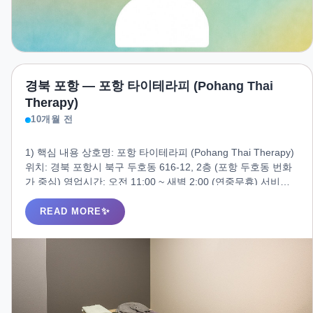
경북 포항 — 포항 타이테라피 (Pohang Thai
Therapy)
10개월 전
1) 핵심 내용 상호명: 포항 타이테라피 (Pohang Thai Therapy)
위치: 경북 포항시 북구 두호동 616-12, 2층 (포항 두호동 번화
가 중심) 영업시간: 오전 11:00 ~ 새벽 2:00 (연중무휴) 서비스:
전통 타이마사지, 아로마 오일 관리, 림프 관리, 스포츠 마사지
특징: 태국인 테라피스트 상주, 프라이빗룸, 샤워실, 무료 주차
READ MORE
지원 2) 소개 (인트로) 포항 타이테라피는 두호동 중심 상권에서
정통 타이와 아로마 테라피를 경험할 수 있는 전문 마사지샵입
니다. 태국 현지식 스트레칭과 압박 관리로 깊은 근육 피로를 풀
어주고, 아로마 오일 기반 림프 관리로 심신의 균형을 되찾을 수
있습니다. 쾌적한 시설과 프라이빗한 공간은 고객 만족도를 더
욱 높여줍니다.