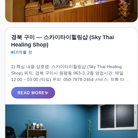
경북 구미 — 스카이타이힐링샵 (Sky Thai
Healing Shop)
10개월 전
1) 핵심 내용 상호명: 스카이타이힐링샵 (Sky Thai Healing
Shop) 위치: 경북 구미시 원평동 963-3, 2층 영업시간: 매일
12:00 ~ 03:00 (익일) 문의: 050-7878-2454 서비스: 정통 타이
마사지, 아로마 오일 관리, 림프 관리, 스포츠 마사지 특징: 태국
인 관리사 상주, 프라이빗룸, 샤워실 완비, 예약제 운영 2) 소개
READ MORE
(인트로) 스카이타이힐링샵은 구미 원평동 중심 상권에 자리한
정통 타이 & 아로마 전문샵입니다. 태국인 전문 관리사들이 제
공하는 깊이 있는 압박과 스트레칭, 그리고 아로마 오일 관리로
지역 직장인과 방문객 모두에게 사랑받고 있습니다. 깔끔한 시
설과 프라이빗한 공간이 준비되어 있어 혼자 또는 커플 고객도
만족할 수 있는 힐링 공간입니다.