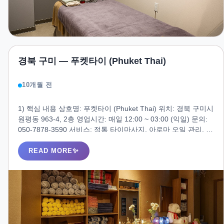
경북 구미 — 푸켓타이 (Phuket Thai)
10개월 전
1) 핵심 내용 상호명: 푸켓타이 (Phuket Thai) 위치: 경북 구미시
원평동 963-4, 2층 영업시간: 매일 12:00 ~ 03:00 (익일) 문의:
050-7878-3590 서비스: 정통 타이마사지, 아로마 오일 관리, 림
프 관리, 스포츠 마사지 특징: 태국인 테라피스트 상주, 프라이
빗룸·커플룸, 샤워실 완비, 예약제 운영 2) 소개 (인트로) **푸켓
READ MORE
타이(Phuket Thai)**는 구미 원평동 번화가에 자리한 정통 타이
마사지샵으로, 태국 현지식 압·스트레칭 테크닉과 아로마 림프
관리로 유명합니다. 깔끔하고 세련된 인테리어, 프라이빗룸 완
비로 혼자 또는 커플 모두 집중 케어와 프리미엄 힐링을 경험할
수 있습니다.