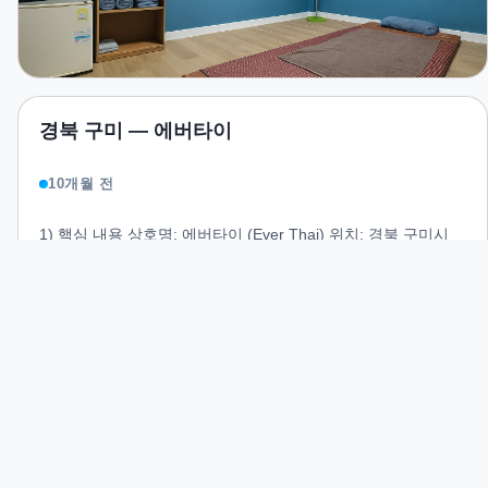
경북 구미 — 에버타이
10개월 전
1) 핵심 내용 상호명: 에버타이 (Ever Thai) 위치: 경북 구미시
원평동 963-1, 2층 영업시간: 매일 12:00 ~ 03:00 (익일) 문의:
050-7878-1821 서비스: 정통 타이마사지, 아로마 관리, 스포츠
마사지, 림프 관리 특징: 태국 관리사 상주, 프라이빗룸 운영, 샤
워 가능, 예약제 운영 2) 소개 (인트로) **에버타이(Ever Thai)**
READ MORE
는 구미 원평동 번화가 중심에 위치한 정통 타이마사지 전문샵
입니다. 전문 태국 테라피스트가 제공하는 심도 있는 압박·스트
레칭 루틴과 아로마 오일 관리로, 하루의 피로를 효과적으로 풀
어줍니다. 깔끔한 시설·프라이빗룸 운영으로 개인 고객부터 커
플 고객까지 만족스러운 시간을 보낼 수 있습니다.