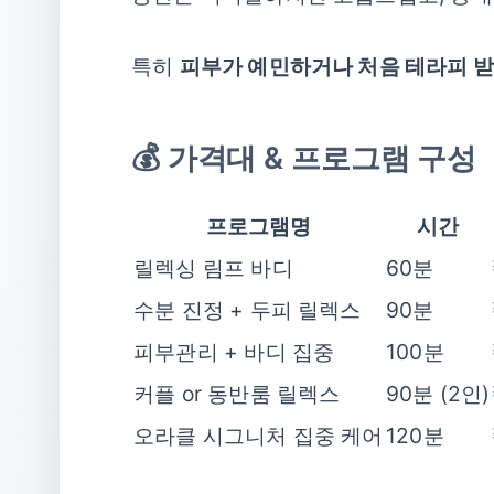
특히
피부가 예민하거나 처음 테라피 받
💰 가격대 & 프로그램 구성
프로그램명
시간
릴렉싱 림프 바디
60분
수분 진정 + 두피 릴렉스
90분
피부관리 + 바디 집중
100분
커플 or 동반룸 릴렉스
90분 (2인)
오라클 시그니처 집중 케어
120분