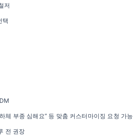
 철저
선택
 DM
“하체 부종 심해요” 등 맞춤 커스터마이징 요청 가능
루 전 권장