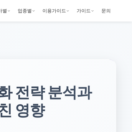
마별
업종별
이용가이드
가이드
문의
화 전략 분석과
친 영향