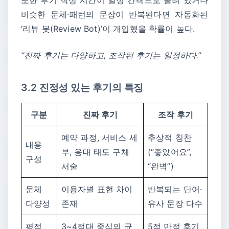
비슷한 문체·패턴의 문장이 반복된다면 자동화된
‘리뷰 봇(Review Bot)’이 개입했을 확률이 높다.
“진짜 후기는 다양하고, 조작된 후기는 일정하다.”
3.2 진정성 있는 후기의 특징
구분
진짜 후기
조작 후기
예약 과정, 서비스 세
추상적 칭찬
내용
부, 응대 태도 구체
(“좋았어요”,
구성
서술
“완벽”)
문체
이용자별 표현 차이
반복되는 단어·
다양성
존재
유사 문장 다수
평점
3~4점대 중심의 균
5점 만점 후기