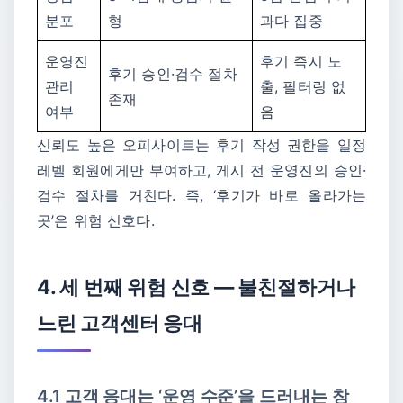
분포
형
과다 집중
운영진
후기 즉시 노
후기 승인·검수 절차
관리
출, 필터링 없
존재
여부
음
신뢰도 높은 오피사이트는 후기 작성 권한을 일정
레벨 회원에게만 부여하고, 게시 전 운영진의 승인·
검수 절차를 거친다. 즉, ‘후기가 바로 올라가는
곳’은 위험 신호다.
4. 세 번째 위험 신호 ― 불친절하거나
느린 고객센터 응대
4.1 고객 응대는 ‘운영 수준’을 드러내는 창