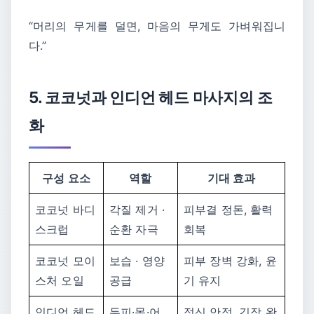
“머리의 무게를 덜면, 마음의 무게도 가벼워집니
다.”
5. 코코넛과 인디언 헤드 마사지의 조
화
구성 요소
역할
기대 효과
코코넛 바디
각질 제거 ·
피부결 정돈, 활력
스크럽
순환 자극
회복
코코넛 모이
보습 · 영양
피부 장벽 강화, 윤
스처 오일
공급
기 유지
인디언 헤드
두피·목·어
정신 안정, 긴장 완