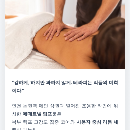
“강하게, 하지만 과하지 않게. 테라피는 리듬의 미학
이다.”
인천 논현역 메인 상권과 떨어진 조용한 라인에 위
치한
에떼르넬 림프룸
은
복부 림프 고강도 집중 코어와
사용자 중심 리듬 세
팅
이 가능한