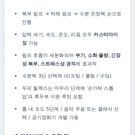
복부 림프 → 하체 림프 → 수분 진정팩 순으로
진행
압력 세기, 속도, 온도, 리듬 모두
커스터마이
징
가능
림프 흐름이 세분화되어
부기, 소화 불량, 긴장
성 복부, 스트레스성 경직
에 효과적
수분팩 3단 선택제 (리프팅 / 쿨링 / 수딩)
두피 릴렉스는 마무리 단계에 ‘손가락 스톱
압’과 후두부 이완 루틴 포함
룸 내 조도 5단계 / 음악 무음 또는 클래식 선
택 / 공기정화기 개별 가동