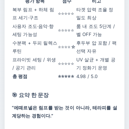
평가 항목
점수
비고
복부 림프 + 하체 림
타겟 압력 조율 정
⭐⭐⭐⭐⭐
프 세기·구조
밀도 최상
사용자 조도·음악·향
룸 내 조도 5단계 /
⭐⭐⭐⭐⭐
세팅 가능성
벨 OFF 가능
수분팩 + 두피 릴렉스
후두부 압 포함 / 팩
⭐⭐⭐⭐☆
루틴
선택 자유
프라이빗 세팅 / 위생
UV 살균 + 개별 공
⭐⭐⭐⭐⭐
/ 공기 관리
기 정화기 운영
총 평점
⭐⭐⭐⭐⭐
4.98 / 5.0
🎯 요약 한 문장
“에떼르넬은 림프를 받는 것이 아니라, 테라피를 설
계당하는 경험이다.”