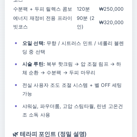
수분팩 + 두피 릴렉스 콤보
120분
₩250,000
에너지 재정비 전용 프라이
90분 (2
₩320,000
빗코스
인)
오일 선택:
무향 / 시트러스 민트 / 네롤리 블렌
딩 중 선택
시술 루틴:
복부 핫크림 → 압 조절 림프 → 하
체 순환 → 수분팩 → 두피 마무리
전실 사용자 조도 조절 시스템 + 벨 OFF 세팅
가능
샤워실, 파우더룸, 고압 스팀타월, 린넨 고온건
조 소독 사용
🌿 테라피 포인트 (정밀 설명)