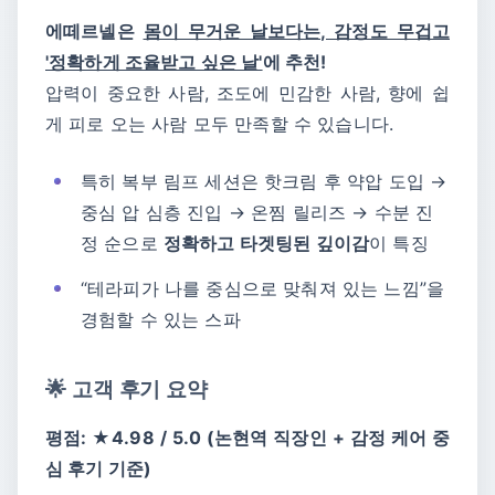
에떼르넬은
몸이 무거운 날보다는, 감정도 무겁고
'정확하게 조율받고 싶은 날'
에 추천!
압력이 중요한 사람, 조도에 민감한 사람, 향에 쉽
게 피로 오는 사람 모두 만족할 수 있습니다.
특히 복부 림프 세션은 핫크림 후 약압 도입 →
중심 압 심층 진입 → 온찜 릴리즈 → 수분 진
정 순으로
정확하고 타겟팅된 깊이감
이 특징
“테라피가 나를 중심으로 맞춰져 있는 느낌”을
경험할 수 있는 스파
🌟 고객 후기 요약
평점: ★4.98 / 5.0 (논현역 직장인 + 감정 케어 중
심 후기 기준)