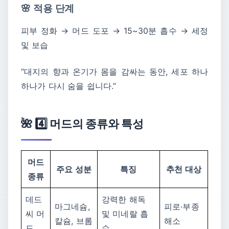
🌸 적용 단계
피부 정화 → 머드 도포 → 15~30분 흡수 → 세정
및 보습
“대지의 향과 온기가 몸을 감싸는 동안, 세포 하나
하나가 다시 숨을 쉽니다.”
🌺 4️⃣ 머드의 종류와 특성
머드
주요 성분
특징
추천 대상
종류
데드
강력한 해독
마그네슘,
피로·부종
씨 머
및 미네랄 흡
칼슘, 브롬
해소
드
수