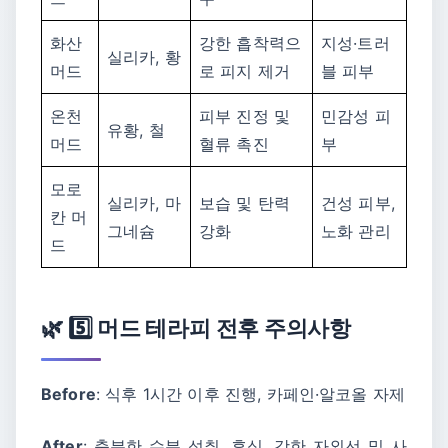
화산
강한 흡착력으
지성·트러
실리카, 황
머드
로 피지 제거
블 피부
온천
피부 진정 및
민감성 피
유황, 철
머드
혈류 촉진
부
모로
실리카, 마
보습 및 탄력
건성 피부,
칸 머
그네슘
강화
노화 관리
드
🌿 5️⃣ 머드 테라피 전후 주의사항
Before
: 식후 1시간 이후 진행, 카페인·알코올 자제
After
: 충분한 수분 섭취, 휴식, 강한 자외선 및 사