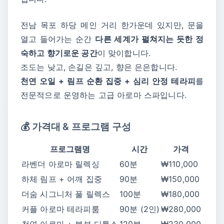
전남 목포 하당 메인 거리 한가운데 있지만, 문을
열고 들어가는 순간
다른 세계가 펼쳐지는 듯한 정
숙하고 향기로운 공간
이 맞이합니다.
조도는 낮고, 손길은 깊고, 향은 은은합니다.
천연 오일 + 림프 순환 집중 + 심리 안정 테라피
를
전문적으로 운영하는 고급 아로마 스파입니다.
💰 가격대 & 프로그램 구성
프로그램명
시간
가격
라벤더 아로마 릴렉싱
60분
₩110,000
하체 림프 + 어깨 집중
90분
₩150,000
더숨 시그니처 풀 릴렉스
100분
₩180,000
커플 아로마 테라피룸
90분 (2인)
₩280,000