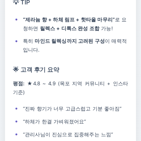
💡 TIP
“제라늄 향 + 하체 림프 + 핫타올 마무리”
로 요
청하면
릴렉스 + 디톡스 완성 조합
가능!
특히
마인드 릴렉싱까지 고려된 구성
이 매력적
입니다.
🌟 고객 후기 요약
평점:
★4.8 ~ 4.9 (목포 지역 커뮤니티 + 인스타
기준)
“진짜 향기가 너무 고급스럽고 기분 좋아짐”
“하체가 한결 가벼워졌어요”
“관리사님이 진심으로 집중해주는 느낌”