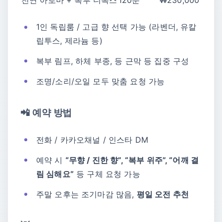
천연 아로마 + 복부 디톡스
120분
₩230,000
1인 독립룸 / 고급 향 선택 가능 (라벤더, 유칼
립투스, 제라늄 등)
복부 림프, 하체 부종, 등 근막 등 집중 구성
조명/소리/오일 모두 맞춤 요청 가능
📲 예약 방법
전화 / 카카오채널 / 인스타 DM
예약 시
“무향 / 진한 향”, “복부 위주”, “어깨 결
림 심해요”
등 구체 요청 가능
주말 오후는 조기마감 많음,
평일 오전 추천