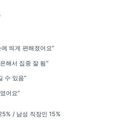
준
눈에 띄게 편해졌어요”
은해서 집중 잘 됨”
길 수 있음”
고였어요”
25% / 남성 직장인 15%