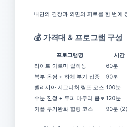
내면의 긴장과 외면의 피로를 한 번에
💰 가격대 & 프로그램 구성
프로그램명
시간
라이트 아로마 릴렉싱
60분
복부 온찜 + 하체 부기 집중
90분
벨리시아 시그니처 림프 코스
100분
수분 진정 + 두피 마무리 콤보
120분
커플 부기완화 힐링 코스
90분 (2