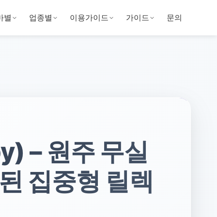
마별
업종별
이용가이드
가이드
문의
py) – 원주 무실
화된 집중형 릴렉