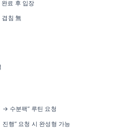
 완료 후 입장
선 겹침 無
널
찜 → 수분팩” 루틴 요청
이 진행” 요청 시 완성형 가능