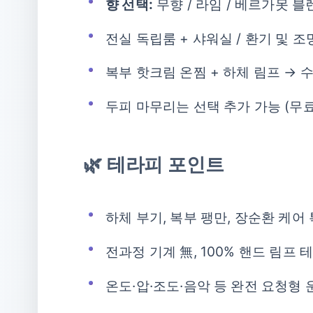
향 선택:
무향 / 라임 / 베르가못 블
전실 독립룸 + 샤워실 / 환기 및 
복부 핫크림 온찜 + 하체 림프 → 
두피 마무리는 선택 추가 가능 (무
🌿 테라피 포인트
하체 부기, 복부 팽만, 장순환 케어
전과정 기계 無, 100% 핸드 림프 
온도·압·조도·음악 등 완전 요청형 