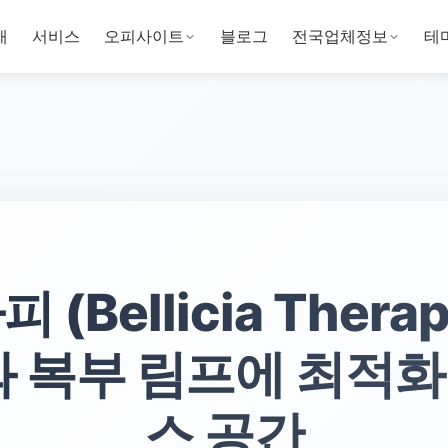
개
서비스
오피사이트
블로그
전국업체정보
테
Bellicia Thera
와 복부 림프에 최적
스 공간