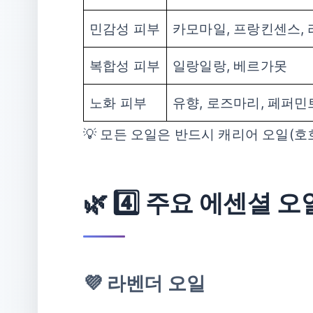
민감성 피부
카모마일, 프랑킨센스,
복합성 피부
일랑일랑, 베르가못
노화 피부
유향, 로즈마리, 페퍼민
💡 모든 오일은 반드시 캐리어 오일(호
🌿 4️⃣ 주요 에센셜
💜 라벤더 오일