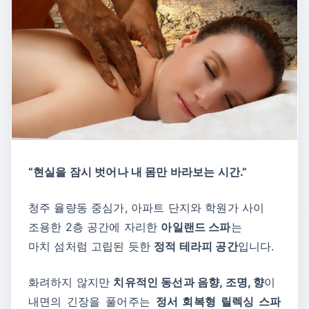
“현실을 잠시 벗어나 내 몸만 바라보는 시간.”
청주 율량동 중심가, 아파트 단지와 학원가 사이
조용한 2층 공간에 자리한
아일랜드 스파
는
마치 섬처럼 고립된 듯한
정적 테라피 공간
입니다.
화려하지 않지만
치유적인 동선과 음향, 조명, 향
이
내면의 긴장을 풀어주는
정서 회복형 릴렉싱 스파